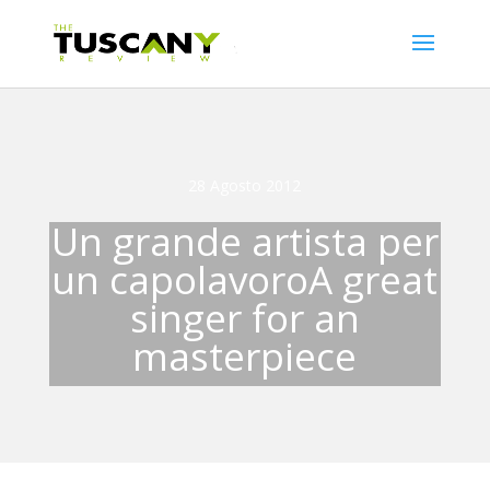
28 Agosto 2012
Un grande artista per
un capolavoro
A great
singer for an
masterpiece