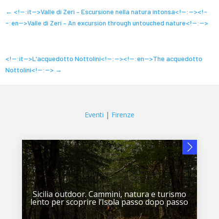
←
<!--:it-->Valle di Zeri – Escursione nella natura intonsa<!--:--><!-
-:en-->Valle di Zeri – An excursion through untouched nature<!--:-->
<!--:it-->L'acquedotto Nottolini<!--:--><!--:en-->The acquedotto
Nottolini<!--:-->
→
Eventi
|
Firenze
Sicilia outdoor. Cammini, natura e turismo
lento per scoprire l’Isola passo dopo passo