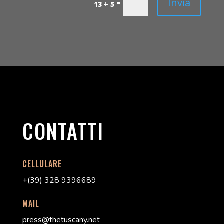
Invia
=
13 + 5
CONTATTI
CELLULARE
+(39) 328 9396689
MAIL
press@thetuscany.net