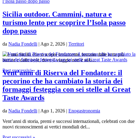
Sicilia outdoor. Cammini, natura e
turismo lento per scoprire l’Isola passo
dopo passo
da
Nadia Fondelli
|
Ago 2, 2026
|
Territori
C’è una Sicilia che si scopre lentamente, lontano dalle rotte più
battute e dalle isole, dove il viaggio non è solo...
Post successivi »
Vent’anni di Riserva del Fondatore: il
pecorino che ha cambiato la storia dei
formaggi festeggia con sei stelle al Great
Taste Awards
da
Nadia Fondelli
|
Ago 1, 2026
|
Enogastronomia
Vent’anni di storia, premi e successi internazionali, celebrati con due
nuovi riconoscimenti ai vertici mondiali del...
Post successivi »