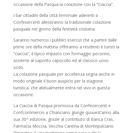
occasione della Pasqua la colazione con la “Ciaccia”.
I bar cittadini della città termmale aderenti a
Confesercenti allestiranno la tradizionale colazione
pasquale nel giorno della festività cristiana.
Saranno numerosi i pubblici esercizi che a partire dalle
prime ore della mattina offriranno a residenti e turisti la
“ciaccia”, il tipico impasto con formaggio pecorino,
assieme al saporito capocollo ed al classico uovo
sodo.
La colazione pasquale per eccellenza segna anche in
modo originale il buon auspicio per la stagione
turistica, che abitualmente entra nel vivo in questa
occasione.
La Ciaccia di Pasqua promossa da Confesercenti e
Confcommercio a Chianciano giunge quuuest’anno alla
sua 30^ edizione, grazie al contributo di Banca Cras,
Farmacia Moccia, Vecchia Cantina di Montepulciano:
“l’iniziativa è una tradizione ormai cara a chi la