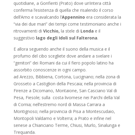
quotidiane, a Gonfienti (Prato) dove un’intera città
conferma l’esistenza di quella che risalendo il corso
dell’Arno e scavalcando l’
Appennino
era considerata la
“via dei due mari” dei tempi come testimoniano anche i
ritrovamenti di
Vicchio,
la stele di
Londa
e il
suggestivo
lago degli Idoli sul Falterona
.
E allora seguendo anche il suono della musica e il
profumo del cibo scegliete dove andare a svelare i
“genitori” dei Romani da cui il fiero popolo latino ha
assorbito conoscenze in ogni campo.
ad Arezzo, Bibbiena, Cortona, Lucignano; nella zona di
Grosseto a Castiglion della Pescaia; nella provincia di
Firenze a Dicomano, Montaione, San Casciano Val di
Pesa, Fiesole; sulla costa livornese nei Parchi della Val
di Cornia; nell’estremo nord di Massa Carrara a
Montignoso; nella provincia di Pisa a Montescudaio,
Montopoli Valdarno e Volterra; a Prato e infine nel
senese a Chianciano Terme, Chiusi, Murlo, Sinalunga e
Trequanda.