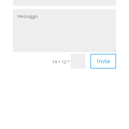
Invia
=
14 + 12
Contatti
cellulare
+(39) 328 9396689
Mail
press@thetuscany.net