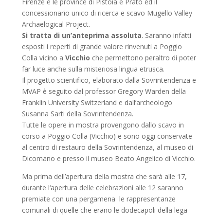
Firenze e le province di Pistoia e Prato ed il
concessionario unico di ricerca e scavo Mugello Valley
Archaelogical Project.
Si tratta di un’anteprima assoluta
. Saranno infatti
esposti i reperti di grande valore rinvenuti a Poggio
Colla vicino a
Vicchio
che permettono peraltro di poter
far luce anche sulla misteriosa lingua etrusca.
Il progetto scientifico, elaborato dalla Sovrintendenza e
MVAP è seguito dal professor Gregory Warden della
Franklin University Switzerland e dall’archeologo
Susanna Sarti della Sovrintendenza.
Tutte le opere in mostra provengono dallo scavo in
corso a Poggio Colla (Vicchio) e sono oggi conservate
al centro di restauro della Sovrintendenza, al museo di
Dicomano e presso il museo Beato Angelico di Vicchio.
Ma prima dell’apertura della mostra che sarà alle 17,
durante l‘apertura delle celebrazioni alle 12 saranno
premiate con una pergamena le rappresentanze
comunali di quelle che erano le dodecapoli della lega