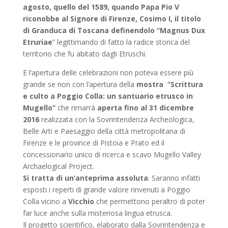
agosto, quello del 1589, quando Papa Pio V
riconobbe al Signore di Firenze, Cosimo I, il titolo
di Granduca di Toscana definendolo “Magnus Dux
Etruriae
” legittimando di fatto la radice storica del
territorio che fu abitato dagli Etruschi.
E l’apertura delle celebrazioni non poteva essere più
grande se non con l’apertura della
mostra “Scrittura
e culto a Poggio Colla: un santuario etrusco in
Mugello”
che rimarrà
aperta fino al 31 dicembre
2016
realizzata con la Sovrintendenza Archeologica,
Belle Arti e Paesaggio della città metropolitana di
Firenze e le province di Pistoia e Prato ed il
concessionario unico di ricerca e scavo Mugello Valley
Archaelogical Project.
Si tratta di un’anteprima assoluta
. Saranno infatti
esposti i reperti di grande valore rinvenuti a Poggio
Colla vicino a
Vicchio
che permettono peraltro di poter
far luce anche sulla misteriosa lingua etrusca.
Il progetto scientifico, elaborato dalla Sovrintendenza e