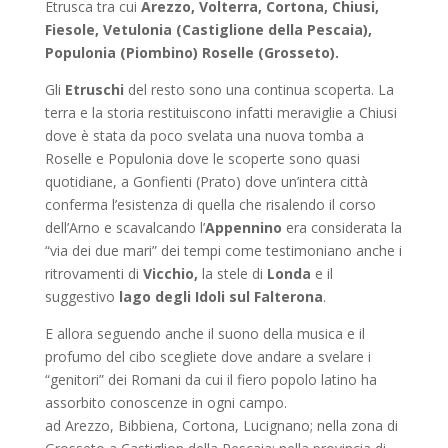
Etrusca tra cui
Arezzo, Volterra, Cortona, Chiusi,
Fiesole, Vetulonia (Castiglione della Pescaia),
Populonia (Piombino) Roselle (Grosseto).
Gli
Etruschi
del resto sono una continua scoperta. La
terra e la storia restituiscono infatti meraviglie a Chiusi
dove è stata da poco svelata una nuova tomba a
Roselle e Populonia dove le scoperte sono quasi
quotidiane, a Gonfienti (Prato) dove un’intera città
conferma l’esistenza di quella che risalendo il corso
dell’Arno e scavalcando l’
Appennino
era considerata la
“via dei due mari” dei tempi come testimoniano anche i
ritrovamenti di
Vicchio,
la stele di
Londa
e il
suggestivo
lago degli Idoli sul Falterona
.
E allora seguendo anche il suono della musica e il
profumo del cibo scegliete dove andare a svelare i
“genitori” dei Romani da cui il fiero popolo latino ha
assorbito conoscenze in ogni campo.
ad Arezzo, Bibbiena, Cortona, Lucignano; nella zona di