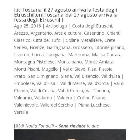
[:it]Toscana: il 27 agosto arriva la festa degli
Etruschi[:en]Toscana: dal 27 agosto arriva la
festa degli Etruschi[:]
Ago 25, 2016
|
Arcipelago | Costa degli Etruschi
,
Arezzo
,
Argentario
,
Arte e cultura
,
Casentino
,
Chianti
Classico
,
Città del Tufo | Colline Metallifere
,
Crete
Senesi
,
Firenze
,
Garfagnana
,
Grosseto
,
Litorale pisano
,
Livorno
,
Lucca
,
Lunigiana
,
Maremma
,
Massa Carrara
,
Montagna Pistoiese
,
Montalbano
,
Monte Amiata
,
Monti Pisani
,
Mugello | Val di Sieve
,
Pisa
,
Pistoia
,
Prato
,
San Gimignano
,
Siena
,
Val Bisenzio
,
Val d'Elsa |
Empolese
,
Val d'Elsa | Val di Merse
,
Val d'Orcia | Val di
Chiana
,
Val di Cecina
,
Val di Cornia
,
Val Tiberina
,
Valdarno
,
Valdarno | Valdera | Colline Pisane
,
Valdinievole
,
Valle del Serchio | Piana Lucchese
,
Versilia
[:it]
di Nadia Fondelli –
Sono rinviate
le due