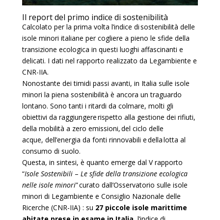
Il report del primo indice di sostenibilità
Calcolato per la prima volta l’indice di sostenibilità delle
isole minori italiane per cogliere a pieno le sfide della
transizione ecologica in questi luoghi affascinanti e
delicati. I dati nel rapporto realizzato da Legambiente e
CNR-IIA.
Nonostante dei timidi passi avanti, in Italia sulle isole
minori la piena sostenibilità è ancora un traguardo
lontano. Sono tanti i ritardi da colmare, molti gli
obiettivi da raggiungere rispetto alla gestione dei rifiuti,
della mobilità a zero emissioni, del ciclo delle
acque,
dell’energia da fonti rinnovabili e della lotta al
consumo di suolo.
Questa, in sintesi, è quanto emerge dal
V rapport
o
“
Isole Sostenibili
–
Le sfide
della transizione ecologica
nelle isole minori
”
curato dall’Osservatorio sulle isole
minori di Legambiente e Consiglio Nazionale delle
Ricerche (CNR-IIA) : su
27 piccole isole marittime
abitate prese in esame in Italia,
l’indice di