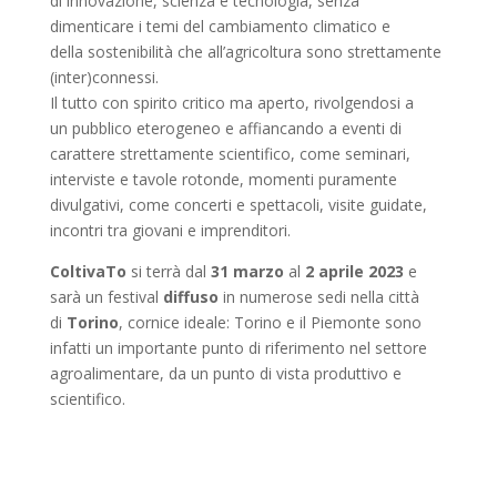
di innovazione, scienza e tecnologia, senza
dimenticare i temi del cambiamento climatico e
della sostenibilità che all’agricoltura sono strettamente
(inter)connessi.
Il tutto con spirito critico ma aperto, rivolgendosi a
un pubblico eterogeneo e affiancando a eventi di
carattere strettamente scientifico, come seminari,
interviste e tavole rotonde, momenti puramente
divulgativi, come concerti e spettacoli, visite guidate,
incontri tra giovani e imprenditori.
ColtivaTo
si terrà dal
31 marzo
al
2 aprile 2023
e
sarà un festival
diffuso
in numerose sedi nella città
di
Torino
, cornice ideale: Torino e il Piemonte sono
infatti un importante punto di riferimento nel settore
agroalimentare, da un punto di vista produttivo e
scientifico.