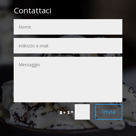
Contattaci
Invia
=
8 + 3