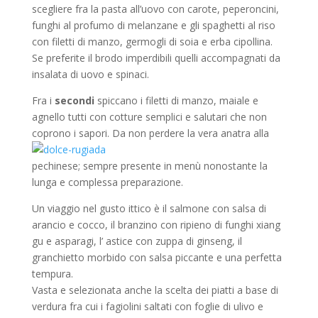
scegliere fra la pasta all’uovo con carote, peperoncini,
funghi al profumo di melanzane e gli spaghetti al riso
con filetti di manzo, germogli di soia e erba cipollina.
Se preferite il brodo imperdibili quelli accompagnati da
insalata di uovo e spinaci.
Fra i
secondi
spiccano i filetti di manzo, maiale e
agnello tutti con cotture semplici e salutari che non
coprono i sapori. Da non perdere la vera anatra alla
pechinese; sempre presente in menù nonostante la
lunga e complessa preparazione.
Un viaggio nel gusto ittico è il salmone con salsa di
arancio e cocco, il branzino con ripieno di funghi xiang
gu e asparagi, l’ astice con zuppa di ginseng, il
granchietto morbido con salsa piccante e una perfetta
tempura.
Vasta e selezionata anche la scelta dei piatti a base di
verdura fra cui i fagiolini saltati con foglie di ulivo e