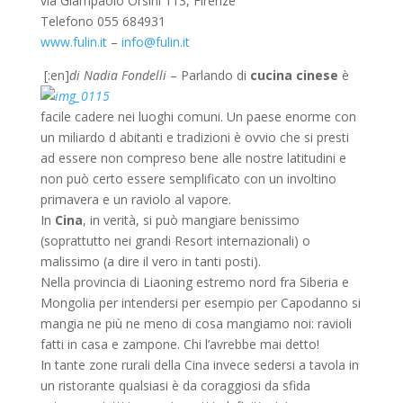
via Giampaolo Orsini 113, Firenze
Telefono 055 684931
www.fulin.it
–
info@fulin.it
[:en]
di Nadia Fondelli
– Parlando di
cucina cinese
è
facile cadere nei luoghi comuni. Un paese enorme con
un miliardo d abitanti e tradizioni è ovvio che si presti
ad essere non compreso bene alle nostre latitudini e
non può certo essere semplificato con un involtino
primavera e un raviolo al vapore.
In
Cina
, in verità, si può mangiare benissimo
(soprattutto nei grandi Resort internazionali) o
malissimo (a dire il vero in tanti posti).
Nella provincia di Liaoning estremo nord fra Siberia e
Mongolia per intendersi per esempio per Capodanno si
mangia ne più ne meno di cosa mangiamo noi: ravioli
fatti in casa e zampone. Chi l’avrebbe mai detto!
In tante zone rurali della Cina invece sedersi a tavola in
un ristorante qualsiasi è da coraggiosi da sfida