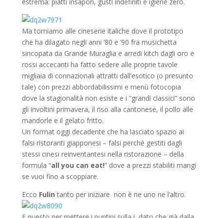
estrema: piatti insapori, gusti indefiniti e igiene zero.
Ma torniamo alle cineserie italiche dove il prototipo
che ha dilagato negli anni ’80 e ’90 fra musichetta
sincopata da Grande Muraglia e arredi kitch dagli oro e
rossi accecanti ha fatto sedere alle proprie tavole
migliaia di connazionali attratti dall’esotico (o presunto
tale) con prezzi abbordabilissimi e menù fotocopia
dove la stagionalità non esiste e i “grandi classici” sono
gli involtini primavera, il riso alla cantonese, il pollo alle
mandorle e il gelato fritto.
Un format oggi decadente che ha lasciato spazio ai
falsi ristoranti giapponesi – falsi perché gestiti dagli
stessi cinesi reinventantesi nella ristorazione – della
formula “
all you can eat!
” dove a prezzi stabiliti mangi
se vuoi fino a scoppiare.
Ecco
Fulin
tanto per iniziare non è ne uno ne l’altro.
E questo per mettere i puntini sulla i, dato che già dalla