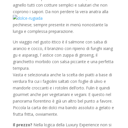
agnello tutti con cotture semplici e salutari che non
coprono i sapori. Da non perdere la vera anatra alla
pechinese; sempre presente in menù nonostante la
lunga e complessa preparazione.
Un viaggio nel gusto ittico è il salmone con salsa di
arancio e cocco, il branzino con ripieno di funghi xiang
gu e asparagi, l’ astice con zuppa di ginseng, il
granchietto morbido con salsa piccante e una perfetta
tempura.
Vasta e selezionata anche la scelta dei piatti a base di
verdura fra cui i fagiolini saltati con foglie di ulivo e
mandorle croccanti e i rotolini dell’orto. Fulin è quindi
gourmet anche per vegetariani e vegani. E questo nel
panorama fiorentino è già un altro bel punto a favore.
Piccola la carta dei dolci ma bando assoluto a gelato e
frutta fritta, ovviamente.
Il prezzo?
Nella logica della Luxury Experience non si