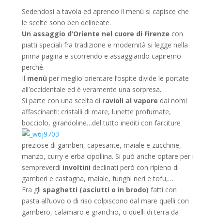
Sedendosi a tavola ed aprendo il menù si capisce che
le scelte sono ben delineate.
Un assaggio d’Oriente nel cuore di Firenze
con
piatti speciali fra tradizione e modernità si legge nella
prima pagina e scorrendo e assaggiando capiremo
perché.
Il
menù
per meglio orientare l’ospite divide le portate
all’occidentale ed è veramente una sorpresa.
Si parte con una scelta di
ravioli al vapore
dai nomi
affascinanti: cristalli di mare, lunette profumate,
bocciolo, girandoline…del tutto inediti
con farciture
preziose di gamberi, capesante, maiale e zucchine,
manzo, curry e erba cipollina. Si può anche optare per i
sempreverdi
involtini
declinati però con ripieno di
gamberi e castagna, maiale, funghi neri e tofu,…
Fra gli
spaghetti (asciutti o in brodo)
fatti con
pasta all’uovo o di riso colpiscono dal mare quelli con
gambero, calamaro e granchio, o quelli di terra da