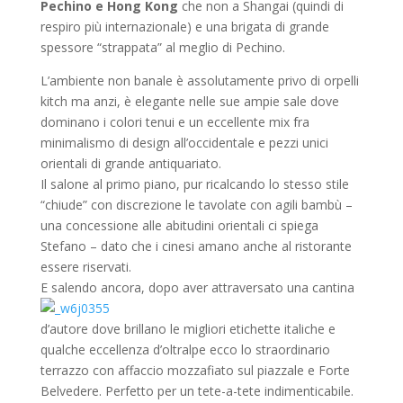
Pechino e Hong Kong
che non a Shangai (quindi di
respiro più internazionale) e una brigata di grande
spessore “strappata” al meglio di Pechino.
L’ambiente non banale è assolutamente privo di orpelli
kitch ma anzi, è elegante nelle sue ampie sale dove
dominano i colori tenui e un eccellente mix fra
minimalismo di design all’occidentale e pezzi unici
orientali di grande antiquariato.
Il salone al primo piano, pur ricalcando lo stesso stile
“chiude” con discrezione le tavolate con agili bambù –
una concessione alle abitudini orientali ci spiega
Stefano – dato che i cinesi amano anche al ristorante
essere riservati.
E salendo ancora, dopo aver attraversato una
cantina
d’autore dove brillano le migliori etichette italiche e
qualche eccellenza d’oltralpe ecco lo straordinario
terrazzo con affaccio mozzafiato sul piazzale e Forte
Belvedere. Perfetto per un tete-a-tete indimenticabile.