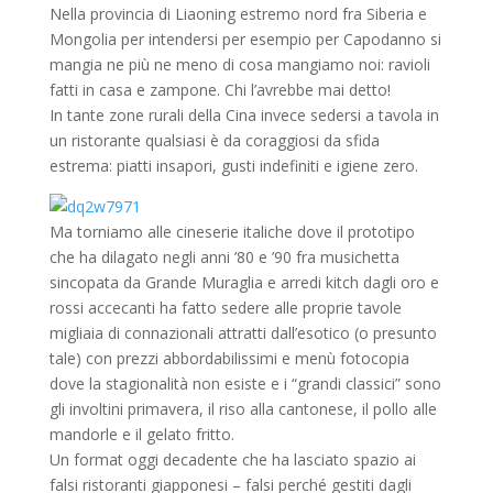
Nella provincia di Liaoning estremo nord fra Siberia e
Mongolia per intendersi per esempio per Capodanno si
mangia ne più ne meno di cosa mangiamo noi: ravioli
fatti in casa e zampone. Chi l’avrebbe mai detto!
In tante zone rurali della Cina invece sedersi a tavola in
un ristorante qualsiasi è da coraggiosi da sfida
estrema: piatti insapori, gusti indefiniti e igiene zero.
Ma torniamo alle cineserie italiche dove il prototipo
che ha dilagato negli anni ’80 e ’90 fra musichetta
sincopata da Grande Muraglia e arredi kitch dagli oro e
rossi accecanti ha fatto sedere alle proprie tavole
migliaia di connazionali attratti dall’esotico (o presunto
tale) con prezzi abbordabilissimi e menù fotocopia
dove la stagionalità non esiste e i “grandi classici” sono
gli involtini primavera, il riso alla cantonese, il pollo alle
mandorle e il gelato fritto.
Un format oggi decadente che ha lasciato spazio ai
falsi ristoranti giapponesi – falsi perché gestiti dagli