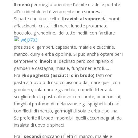
Il
menù
per meglio orientare l’ospite divide le portate
all’occidentale ed è veramente una sorpresa.
Si parte con una scelta di
ravioli al vapore
dai nomi
affascinanti: cristalli di mare, lunette profumate,
bocciolo, girandoline…del tutto inediti
con farciture
preziose di gamberi, capesante, maiale e zucchine,
manzo, curry e erba cipollina. Si può anche optare per i
sempreverdi
involtini
declinati però con ripieno di
gamberi e castagna, maiale, funghi neri e tofu,…
Fra gli
spaghetti (asciutti o in brodo)
fatti con
pasta all’uovo o di riso colpiscono dal mare quelli con
gambero, calamaro e granchio, o quelli di terra da
scegliere fra la pasta all’uovo con carote, peperoncini,
funghi al profumo di melanzane e gli spaghetti al riso
con filetti di manzo, germogli di soia e erba cipollina.
Se preferite il brodo imperdibili quelli accompagnati da
insalata di uovo e spinaci.
Fra i
secondi
spiccano i filetti di manzo, maiale e