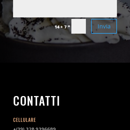
Invia
=
14 + 7
CONTATTI
CELLULARE
+(39) 328 9396689