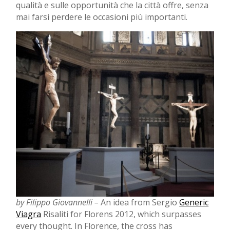
qualità e sulle opportunità che la città offre, senza
mai farsi perdere le occasioni più importanti.
by Filippo Giovannelli –
An idea from Sergio
Generic
Viagra
Risaliti for Florens 2012, which surpasses
every thought. In Florence, the cross has