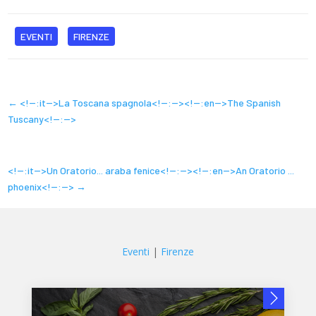
EVENTI
FIRENZE
←
<!--:it-->La Toscana spagnola<!--:--><!--:en-->The Spanish
Tuscany<!--:-->
<!--:it-->Un Oratorio... araba fenice<!--:--><!--:en-->An Oratorio ...
phoenix<!--:-->
→
Eventi
|
Firenze