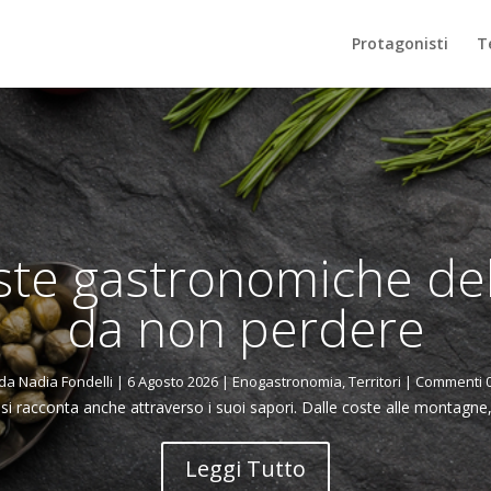
Protagonisti
Te
ste gastronomiche del
da non perdere
da
Nadia Fondelli
|
6 Agosto 2026
|
Enogastronomia
,
Territori
| Commenti 
si racconta anche attraverso i suoi sapori. Dalle coste alle montagne, d
Leggi Tutto