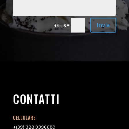
Invia
=
11 + 5
CONTATTI
CELLULARE
+(39) 328 9396689