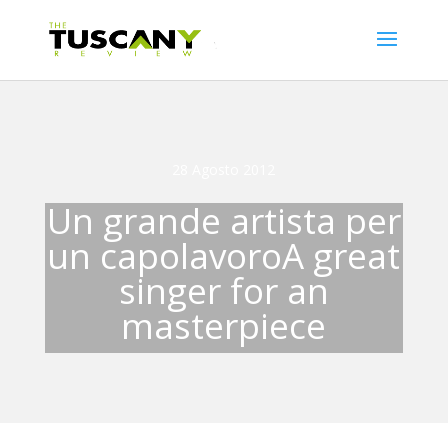
28 Agosto 2012
Un grande artista per
un capolavoro
A great
singer for an
masterpiece