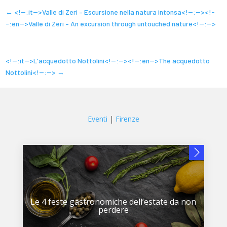
←
<!--:it-->Valle di Zeri – Escursione nella natura intonsa<!--:--><!-
-:en-->Valle di Zeri – An excursion through untouched nature<!--:-->
<!--:it-->L'acquedotto Nottolini<!--:--><!--:en-->The acquedotto
Nottolini<!--:-->
→
Eventi
|
Firenze
Le 4 feste gastronomiche dell’estate da non
perdere