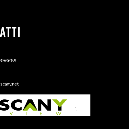
ATTI
9396689
scany.net