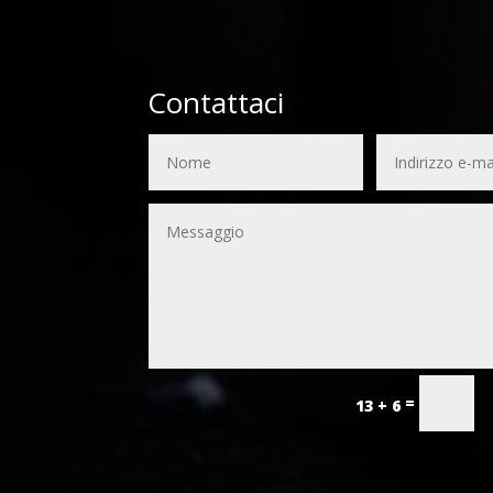
Contattaci
=
13 + 6