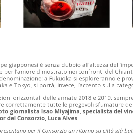
ppe giapponesi è senza dubbio all’altezza dell’i
 e per l’amore dimostrato nei confronti del Chiant
la denominazione: a Fukuoka si esploreranno e prov
ka e Tokyo, si porrà, invece, l’accento sulla categ
ioni orizzontali delle annate 2018 e 2019, sempr
are correttamente tutte le pregevoli sfumature d
noto giornalista Isao Miyajima, specialista del v
dor del Consorzio, Luca Alves
.
resentano per il Consorzio un ritorno su città già batt