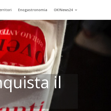
rritori
Enogastronomia
OK!News24
quista il